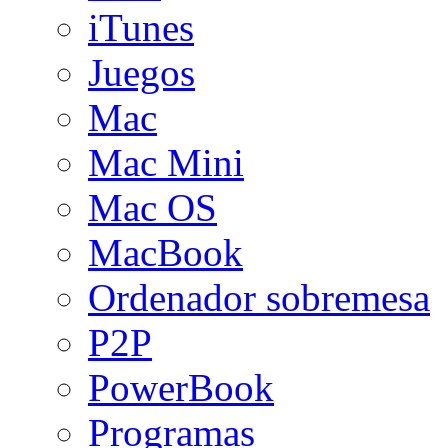
iTunes
Juegos
Mac
Mac Mini
Mac OS
MacBook
Ordenador sobremesa
P2P
PowerBook
Programas