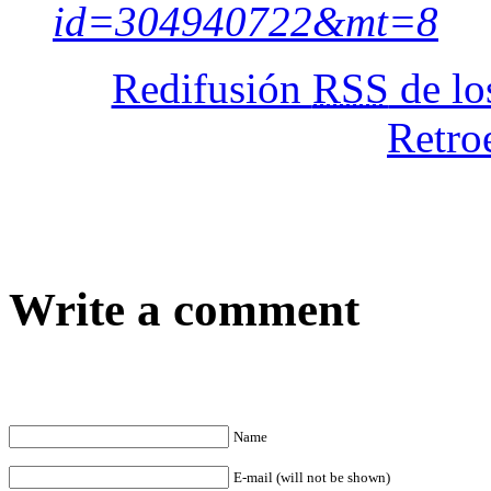
id=304940722&mt=8
Redifusión
RSS
de lo
Retro
Write a comment
Name
E-mail (will not be shown)