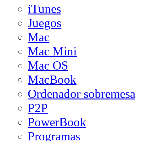
iTunes
Juegos
Mac
Mac Mini
Mac OS
MacBook
Ordenador sobremesa
P2P
PowerBook
Programas