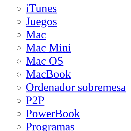
iTunes
Juegos
Mac
Mac Mini
Mac OS
MacBook
Ordenador sobremesa
P2P
PowerBook
Programas